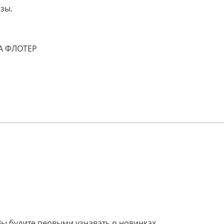
нзы.
А ФЛОТЕР
Вы будите первыми узнавать о новинках.