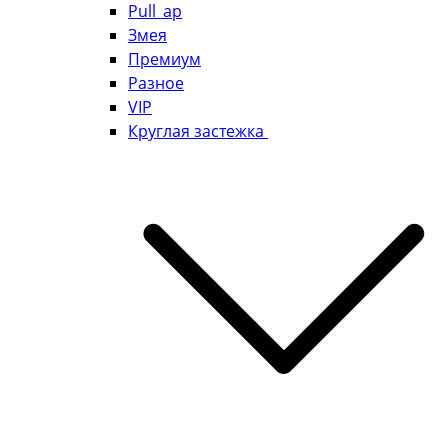
Pull_ap
Змея
Премиум
Разное
VIP
Круглая застежка