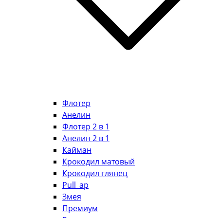
Флотер
Анелин
Флотер 2 в 1
Анелин 2 в 1
Кайман
Крокодил матовый
Крокодил глянец
Pull_ap
Змея
Премиум